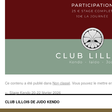
Ce contenu a été publié dans
Non classé
. Vous pouvez le mettre e
←
Stage Kendo 20-22 février 2026
CLUB LILLOIS DE JUDO KENDO