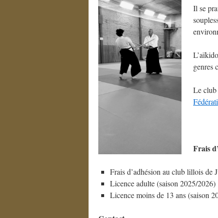
Il se pr
soupless
environn
L’aïkido
genres c
Le club
Fédérat
F
r
ais d
Frais d’adhésion au club lillois de
Licence adulte (saison 2025/2026) 
Licence moins de 13 ans (saison 2