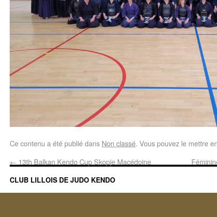
Ce contenu a été publié dans
Non classé
. Vous pouvez le mettre e
←
13th Balkan Kendo Cup Skopje Macédoine
Féminin
CLUB LILLOIS DE JUDO KENDO