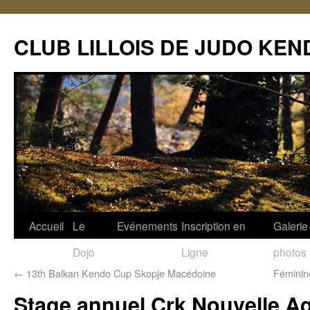
CLUB LILLOIS DE JUDO KEN
Accueil
Le
Evénements
Inscription en
Galerie
Dojo
Ligne
photos
←
13th Balkan Kendo Cup Skopje Macédoine
Féminin
Stage annuel Crk Nouvelle Aq