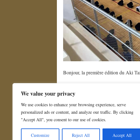
Bonjour, la première édition du Aki Ta
Il consiste en un stage de kendo réserv
We value your privacy
Nanterre durant le week-end.
We use cookies to enhance your browsing experience, serve
personalized ads or content, and analyze our traffic. By clicking
"Accept All", you consent to our use of cookies.
Ce contenu a été publié dans
Non classé
. Vo
Customize
Reject All
Accept All
←
Kasahara cup 2023